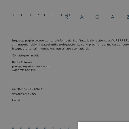
P
E
R
P
E
T
U
O
R
A
G
A
In questa pagina potete scaricare informazioni sull’installazione site-specific PERPET
altri materiali visivi. In caso di utilizzo di queste risorse, vi preghiamo di indicare gli aut
bisogno di ulteriori informazioni, non esitate a contattarci.
Contatto per i media:
Radka Spiesová
press@perpetuo-venice.art
‭+420 721 300 336‬
COMUNICATI STAMPA
SCARICAMENTO
FOTO